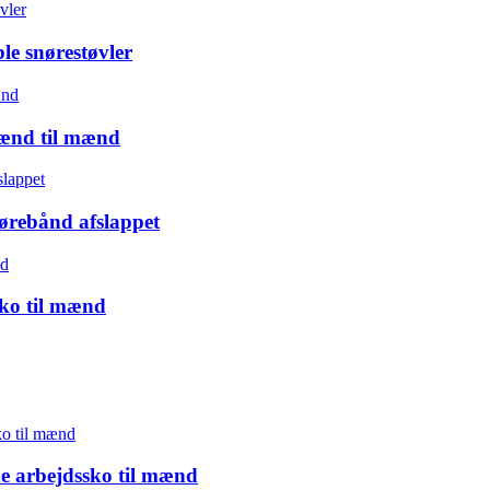
e snørestøvler
mænd til mænd
ørebånd afslappet
sko til mænd
e arbejdssko til mænd