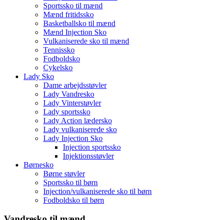
Sportssko til mænd
Mænd fritidssko
Basketballsko til mænd
Mænd Injection Sko
Vulkaniserede sko til mænd
Tennissko
Fodboldsko
Cykelsko
Lady Sko
Dame arbejdsstøvler
Lady Vandresko
Lady Vinterstøvler
Lady sportssko
Lady Action lædersko
Lady vulkaniserede sko
Lady Injection Sko
Injection sportssko
Injektionsstøvler
Børnesko
Børne støvler
Sportssko til børn
Injection/vulkaniserede sko til børn
Fodboldsko til børn
Vandresko til mænd