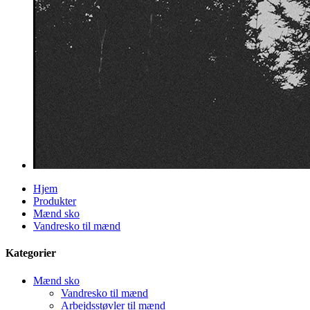
Hjem
Produkter
Mænd sko
Vandresko til mænd
Kategorier
Mænd sko
Vandresko til mænd
Arbejdsstøvler til mænd