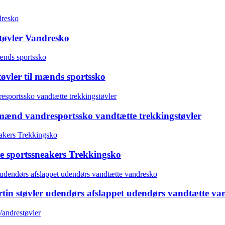
øvler Vandresko
øvler til mænds sportssko
mænd vandresportssko vandtætte trekkingstøvler
re sportssneakers Trekkingsko
tin støvler udendørs afslappet udendørs vandtætte va