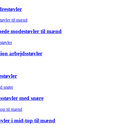
restøvler
pede modestøvler til mænd
on arbejdsstøvler
estøvler
sstøvler med snøre
øvler i mid-top til mænd