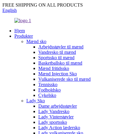
FREE SHIPPING ON ALL PRODUCTS
English
Hjem
Produkter
Mænd sko
Arbejdsstøvler til mænd
Vandresko til mænd
Sportssko til mænd
Basketballsko til mænd
Mænd fritidssko
Mænd Injection Sko
Vulkaniserede sko til mænd
Tennissko
Fodboldsko
Cykelsko
Lady Sko
Dame arbejdsstøvler
Lady Vandresko
Lady Vinterstøvler
Lady sportssko
Lady Action lædersko
Lady vulkaniserede sko