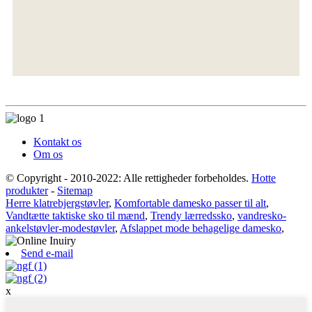
Kontakt os
Om os
© Copyright - 2010-2022: Alle rettigheder forbeholdes.
Hotte
produkter
-
Sitemap
Herre klatrebjergstøvler
,
Komfortable damesko passer til alt
,
Vandtætte taktiske sko til mænd
,
Trendy lærredssko
,
vandresko-
ankelstøvler-modestøvler
,
Afslappet mode behagelige damesko
,
Send e-mail
x