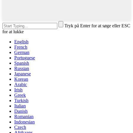
Tryk på Enter for at søge eller ESC
for at lukke
English
French
German
Portuguese
Spanish
Russian
Japanese
Korean
Arabic
Irish
Greek
Turkish
Italian
Danish
Romanian
Indonesian
Czech
Afrikaans