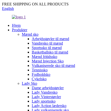
FREE SHIPPING ON ALL PRODUCTS
English
Hjem
Produkter
Mænd sko
Arbejdsstøvler til mænd
Vandresko til mænd
Sportssko til mænd
Basketballsko til mænd
Mænd fritidssko
Mænd Injection Sko
Vulkaniserede sko til mænd
Tennissko
Fodboldsko
Cykelsko
Lady Sko
Dame arbejdsstøvler
Lady Vandresko
Lady Vinterstøvler
Lady sportssko
Lady Action lædersko
Lady vulkaniserede sko